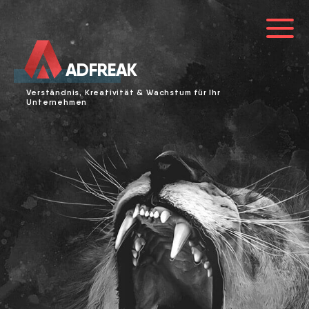
ADFREAK
HOME
Verständnis, Kreativität & Wachstum für Ihr
Unternehmen
ÜBER UNS
REFERENZEN
LEISTUNGEN
BLOG
KARRIERE
0241 91999963
info@adfreak.de