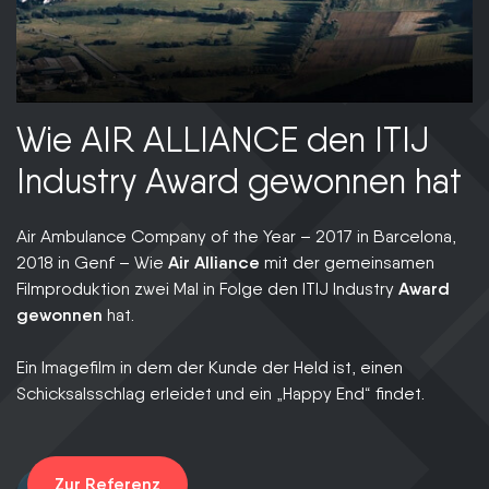
Wie AIR ALLIANCE den ITIJ
E
Industry Award gewonnen hat
s
Air Ambulance Company of the Year – 2017 in Barcelona,
e
2018 in Genf – Wie
Air Alliance
mit der gemeinsamen
Filmproduktion zwei Mal in Folge den ITIJ Industry
Award
30
gewonnen
hat.
da
vi
Ein Imagefilm in dem der Kunde der Held ist, einen
kü
Schicksalsschlag erleidet und ein „Happy End“ findet.
vo
V
Zur Referenz