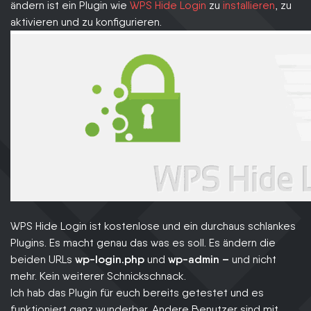
ändern ist ein Plugin wie
WPS Hide Login
zu
installieren
, zu
aktivieren und zu konfigurieren.
WPS Hide Login ist kostenlose und ein durchaus schlankes
Plugins. Es macht genau das was es soll. Es ändern die
beiden URLs
wp-login.php
und
wp-admin –
und nicht
mehr. Kein weiterer Schnickschnack.
Ich hab das Plugin für euch bereits getestet und es
funktioniert ganz wunderbar. Andere Benutzer sind mit