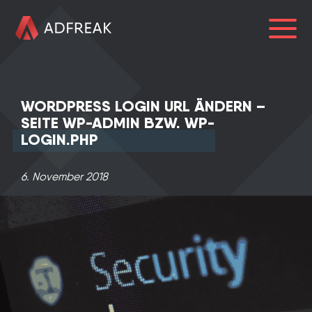
HOME
WORDPRESS LOGIN URL ÄNDERN –
ÜBER UNS
SEITE WP-ADMIN BZW. WP-
LOGIN.PHP
REFERENZEN
LEISTUNGEN
6. November 2018
BLOG
KARRIERE
0241 91999963
info@adfreak.de