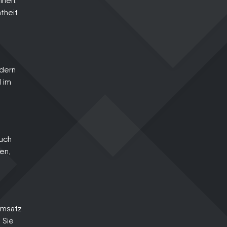
nnen.
theit
ndern
l im
auch
en,
 Umsatz
 Sie