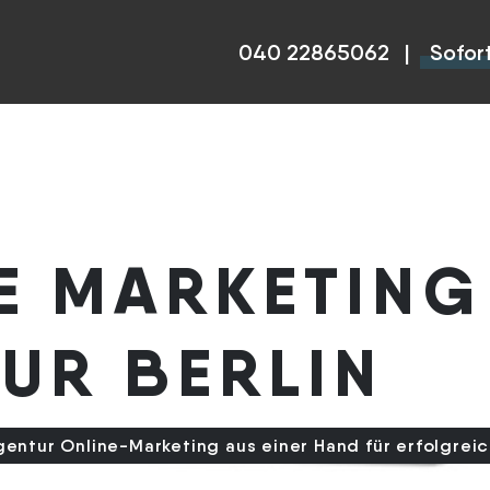
040 22865062
|
Sofor
E MARKETING
Unsere
UR BERLIN
unverbindliche
Beratung liefert
gentur Online-Marketing aus einer Hand für erfolgreic