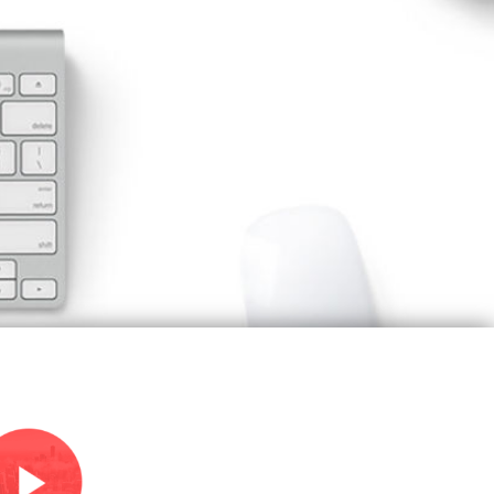
sten
tive
.
040 22865062
info@adfreak.de
Termin vereinbaren