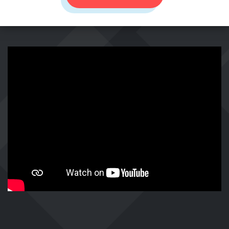
https://www.youtube-
nocookie.com/embed/qgryRecB6yQ