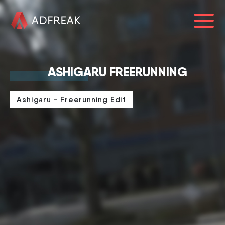
HOME
ASHIGARU FREERUNNING
ÜBER UNS
Ashigaru - Freerunning Edit
REFERENZEN
LEISTUNGEN
BLOG
KARRIERE
0241 91999963
info@adfreak.de