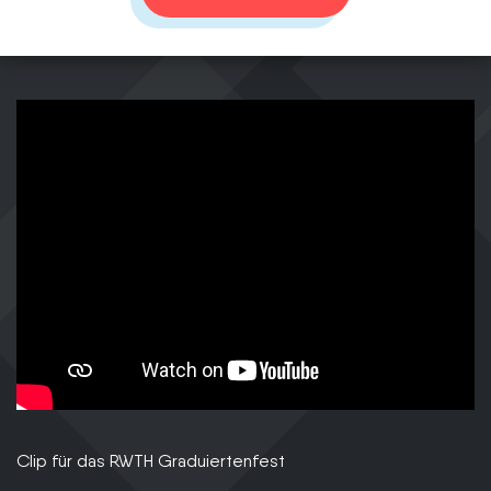
https://www.youtube-
nocookie.com/embed/N04t18goVww
Clip für das RWTH Graduiertenfest