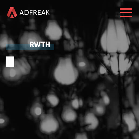
HOME
RWTH
ÜBER UNS
REFERENZEN
LEISTUNGEN
BLOG
KARRIERE
0241 91999963
info@adfreak.de