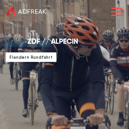
HOME
ZDF // ALPECIN
ÜBER UNS
Flandern Rundfahrt
REFERENZEN
LEISTUNGEN
BLOG
KARRIERE
0241 91999963
info@adfreak.de