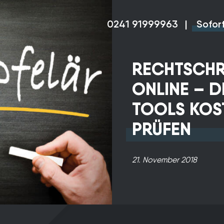
0241 91999963
|
Sofor
RECHTSCHR
ONLINE – D
TOOLS KOS
PRÜFEN
Unsere
21. November 2018
unverbindliche
Beratung liefert