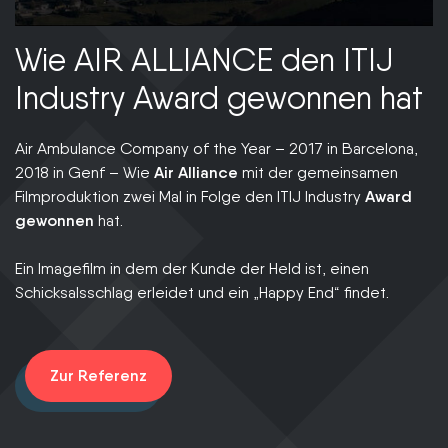
A
Wie AIR ALLIANCE den ITIJ
D
Industry Award gewonnen hat
Ei
Gm
Air Ambulance Company of the Year – 2017 in Barcelona,
2018 in Genf – Wie
Air Alliance
mit der gemeinsamen
Filmproduktion zwei Mal in Folge den ITIJ Industry
Award
gewonnen
hat.
Ein Imagefilm in dem der Kunde der Held ist, einen
Schicksalsschlag erleidet und ein „Happy End“ findet.
Zur Referenz