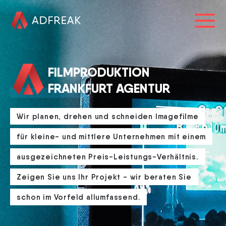
HOME
FILMPRODUKTION
ÜBER UNS
FRANKFURT AGENTUR
REFERENZEN
Wir planen, drehen und schneiden Imagefilme
LEISTUNGEN
für kleine- und mittlere Unternehmen mit einem
BLOG
ausgezeichneten Preis-Leistungs-Verhältnis.
KARRIERE
Zeigen Sie uns Ihr Projekt - wir beraten Sie
schon im Vorfeld allumfassend.
069 34873671
info@adfreak.de