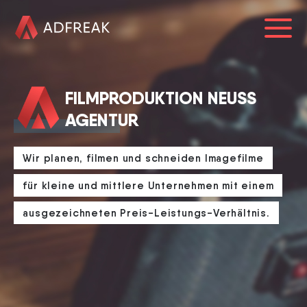
HOME
FILMPRODUKTION NEUSS
ÜBER UNS
AGENTUR
REFERENZEN
Wir planen, filmen und schneiden Imagefilme
LEISTUNGEN
für kleine und mittlere Unternehmen mit einem
BLOG
ausgezeichneten Preis-Leistungs-Verhältnis.
KARRIERE
0241 91999963
info@adfreak.de