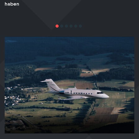
haben
A