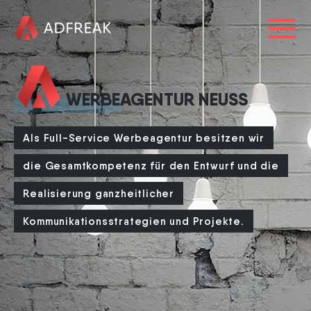
HOME
WERBEAGENTUR NEUSS
ÜBER UNS
Als Full-Service Werbeagentur besitzen wir
REFERENZEN
die Gesamtkompetenz für den Entwurf und die
LEISTUNGEN
Realisierung ganzheitlicher
BLOG
Kommunikationsstrategien und Projekte.
KARRIERE
0241 91999963
info@adfreak.de