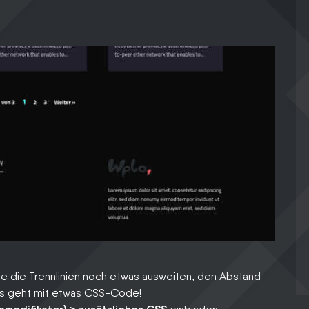
rde die Trennlinien noch etwas ausweiten, den Abstand
as geht mit etwas CSS-Code!