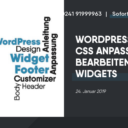
0241 91999963
|
Sofor
WORDPRES
CSS ANPAS
BEARBEITE
WIDGETS
Unsere
24. Januar 2019
unverbindliche
Beratung liefert