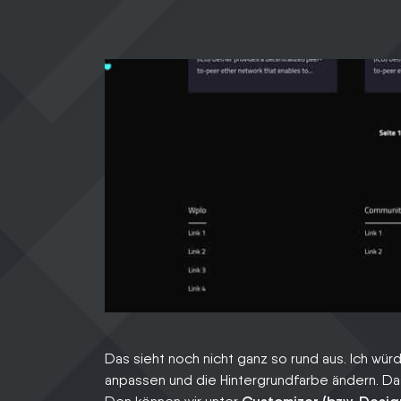
Das sieht noch nicht ganz so rund aus. Ich wü
anpassen und die Hintergrundfarbe ändern. D